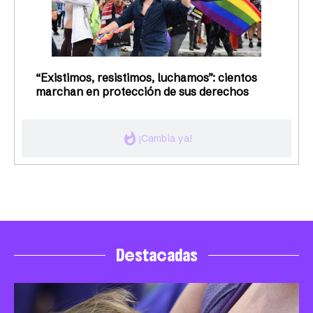
“Existimos, resistimos, luchamos”: cientos
marchan en protección de sus derechos
whatshot
¡Cambia ya!
Destacadas