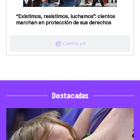
“Existimos, resistimos, luchamos”: cientos
marchan en protección de sus derechos
whatshot
¡Cambia ya!
Destacadas