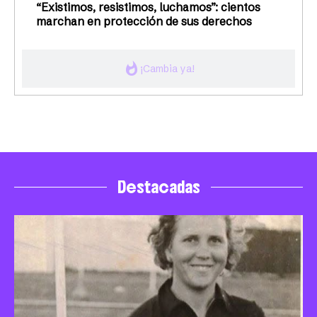
“Existimos, resistimos, luchamos”: cientos
marchan en protección de sus derechos
whatshot
¡Cambia ya!
Destacadas