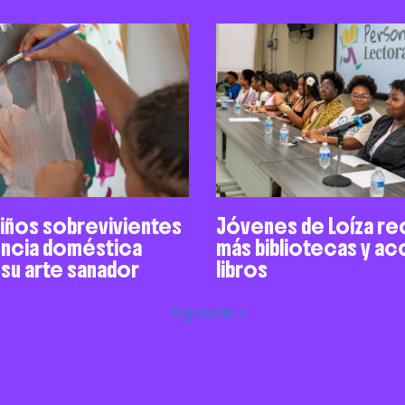
niños sobrevivientes
Jóvenes de Loíza re
encia doméstica
más bibliotecas y a
 su arte sanador
libros
Siguiente »