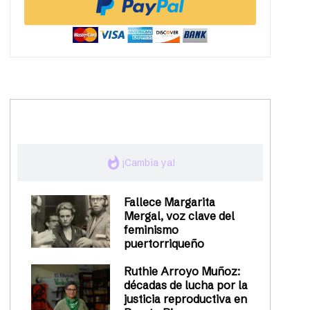
trending_up
Activismo
whatshot
¡Cambia ya!
Fallece Margarita
Mergal, voz clave del
feminismo
puertorriqueño
Ruthie Arroyo Muñoz:
décadas de lucha por la
justicia reproductiva en