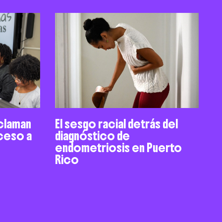
claman
El sesgo racial detrás del
cceso a
diagnóstico de
endometriosis en Puerto
Rico