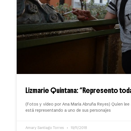
Lizmarie Quintana: “Represento toda
(Fotos y vídeo por Ana María Abruña Reyes) Quien lee 
está representando a uno de sus personajes
Amary Santiago Torres
19/11/2018