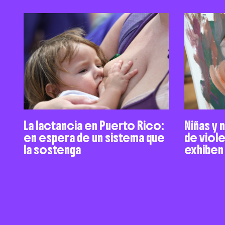
La lactancia en Puerto Rico:
Niñas y 
en espera de un sistema que
de viol
la sostenga
exhiben