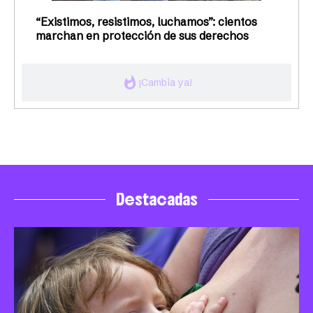
“Existimos, resistimos, luchamos”: cientos
marchan en protección de sus derechos
whatshot
¡Cambia ya!
Destacadas