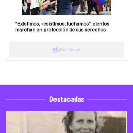
“Existimos, resistimos, luchamos”: cientos
marchan en protección de sus derechos
whatshot
¡Cambia ya!
Destacadas