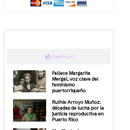
trending_up
Activismo
whatshot
¡Cambia ya!
Fallece Margarita
Mergal, voz clave del
feminismo
puertorriqueño
Ruthie Arroyo Muñoz:
décadas de lucha por la
justicia reproductiva en
Puerto Rico