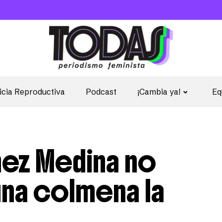
icia Reproductiva
Podcast
¡Cambia ya!
Eq
nez Medina no
una colmena la