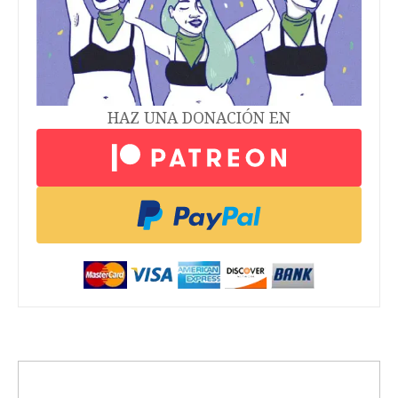
HAZ UNA DONACIÓN EN
trending_up
Activismo