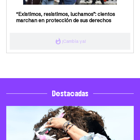
“Existimos, resistimos, luchamos”: cientos
marchan en protección de sus derechos
whatshot
¡Cambia ya!
Destacadas