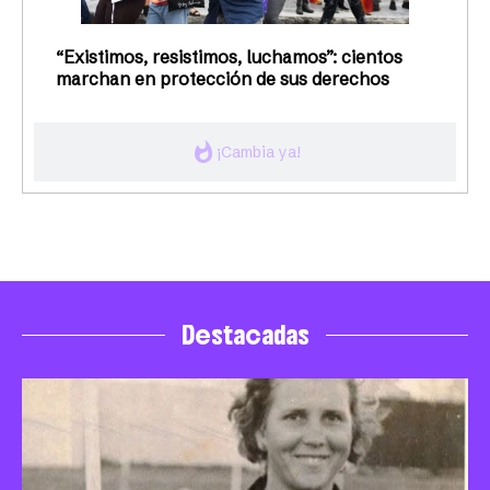
“Existimos, resistimos, luchamos”: cientos
marchan en protección de sus derechos
whatshot
¡Cambia ya!
Destacadas