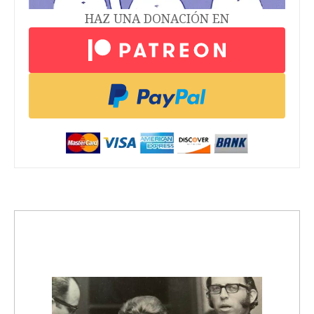
HAZ UNA DONACIÓN EN
trending_up
Activismo