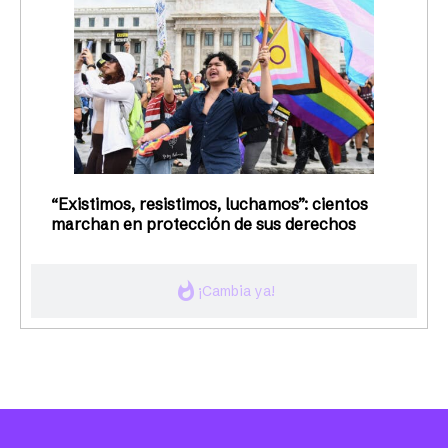
“Existimos, resistimos, luchamos”: cientos
marchan en protección de sus derechos
whatshot
¡Cambia ya!