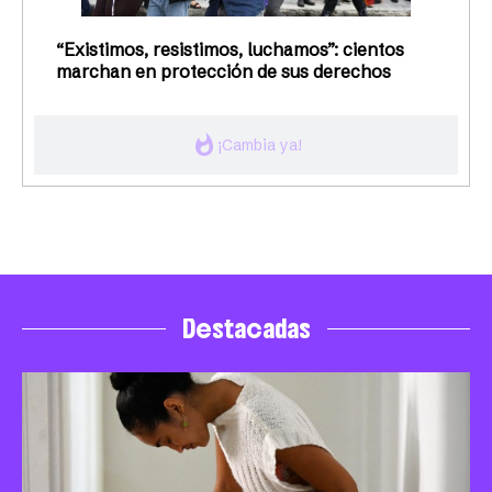
“Existimos, resistimos, luchamos”: cientos
marchan en protección de sus derechos
whatshot
¡Cambia ya!
Destacadas