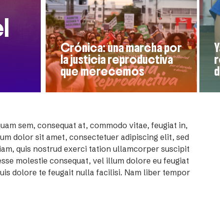
l
Crónica: una marcha por
Y
la justicia reproductiva
r
que merecemos
d
quam sem, consequat at, commodo vitae, feugiat in,
m dolor sit amet, consectetuer adipiscing elit, sed
am, quis nostrud exerci tation ullamcorper suscipit
esse molestie consequat, vel illum dolore eu feugiat
uis dolore te feugait nulla facilisi. Nam liber tempor