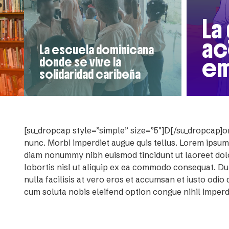
La
ac
La escuela dominicana
em
donde se vive la
solidaridad caribeña
[su_dropcap style=”simple” size=”5″]D[/su_dropcap]o
nunc. Morbi imperdiet augue quis tellus. Lorem ipsum
diam nonummy nibh euismod tincidunt ut laoreet dolo
lobortis nisl ut aliquip ex ea commodo consequat. Dui
nulla facilisis at vero eros et accumsan et iusto odio 
cum soluta nobis eleifend option congue nihil imper