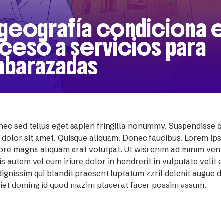
 geografía condiciona e
ceso a servicios para
barazadas
nec sed tellus eget sapien fringilla nonummy. Suspendisse 
 dolor sit amet. Quisque aliquam. Donec faucibus. Lorem ipsu
re magna aliquam erat volutpat. Ut wisi enim ad minim veni
s autem vel eum iriure dolor in hendrerit in vulputate velit 
dignissim qui blandit praesent luptatum zzril delenit augue d
diet doming id quod mazim placerat facer possim assum.