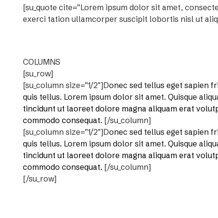
[su_quote cite=”Lorem ipsum dolor sit amet, consect
exerci tation ullamcorper suscipit lobortis nisl ut a
COLUMNS
[su_row]
[su_column size=”1/2″]D
onec sed tellus eget sapien f
quis tellus. Lorem ipsum dolor sit amet. Quisque ali
tincidunt ut laoreet dolore magna aliquam erat volutpa
commodo consequat.
[/su_column]
[su_column size=”1/2″]D
onec sed tellus eget sapien f
quis tellus. Lorem ipsum dolor sit amet. Quisque ali
tincidunt ut laoreet dolore magna aliquam erat volutpa
commodo consequat.
[/su_column]
[/su_row]