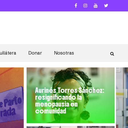
uilátera
Donar
Nosotras
Aurinés Torres Sánchez:
resignificando la
menopausia en
comunidad