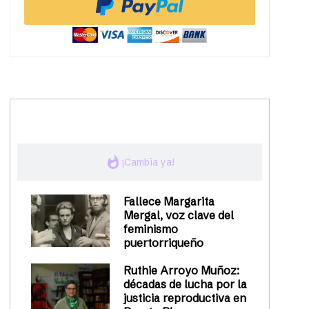
trending_up
Activismo
whatshot
¡Cambia ya!
Fallece Margarita
Mergal, voz clave del
feminismo
puertorriqueño
Ruthie Arroyo Muñoz:
décadas de lucha por la
justicia reproductiva en