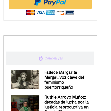
trending_up
Activismo
whatshot
¡Cambia ya!
Fallece Margarita
Mergal, voz clave del
feminismo
puertorriqueño
Ruthie Arroyo Muñoz:
décadas de lucha por la
justicia reproductiva en